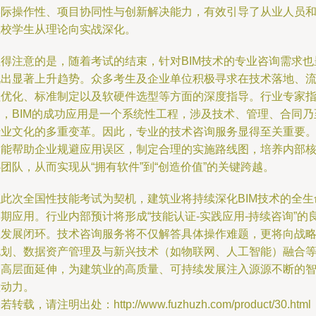
实际操作性、项目协同性与创新解决能力，有效引导了从业人员
在校学生从理论向实战深化。
值得注意的是，随着考试的结束，针对BIM技术的专业咨询需求也
现出显著上升趋势。众多考生及企业单位积极寻求在技术落地、
程优化、标准制定以及软硬件选型等方面的深度指导。行业专家
出，BIM的成功应用是一个系统性工程，涉及技术、管理、合同乃
行业文化的多重变革。因此，专业的技术咨询服务显得至关重要
它能帮助企业规避应用误区，制定合理的实施路线图，培养内部
团队，从而实现从“拥有软件”到“创造价值”的关键跨越。
以此次全国性技能考试为契机，建筑业将持续深化BIM技术的全生
期应用。行业内部预计将形成“技能认证-实践应用-持续咨询”的
性发展闭环。技术咨询服务将不仅解答具体操作难题，更将向战
规划、数据资产管理及与新兴技术（如物联网、人工智能）融合
更高层面延伸，为建筑业的高质量、可持续发展注入源源不断的
慧动力。
若转载，请注明出处：http://www.fuzhuzh.com/product/30.html